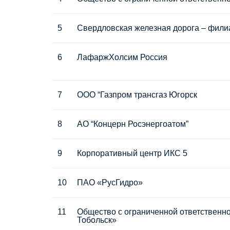
5
Свердловская железная дорога – фил
6
ЛафаржХолсим Россия
7
ООО “Газпром трансгаз Югорск
8
АО “Концерн Росэнергоатом”
9
Корпоративный центр ИКС 5
10
ПАО «РусГидро»
11
Общество с ограниченной ответствен
Тобольск»