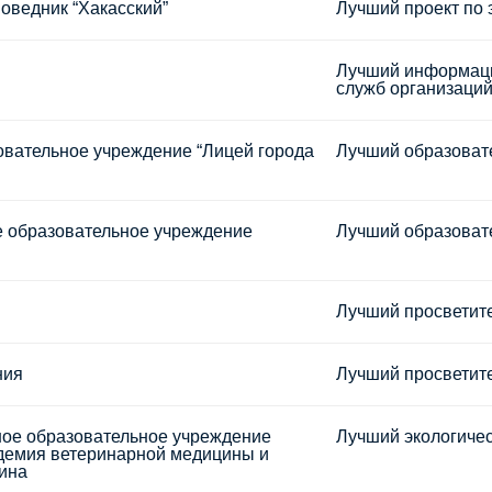
оведник “Хакасский”
Лучший проект по
Лучший информацио
служб организаций
вательное учреждение “Лицей города
Лучший образовате
 образовательное учреждение
Лучший образовате
Лучший просветите
ния
Лучший просветите
ное образовательное учреждение
Лучший экологичес
демия ветеринарной медицины и
бина