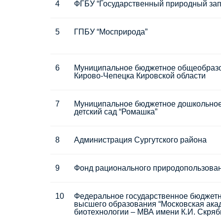
4
ФГБУ “Государственный природный зап
5
ГПБУ “Мосприрода”
6
Муниципальное бюджетное общеобразо
Кирово-Чепецка Кировской области
7
Муниципальное бюджетное дошкольное
детский сад “Ромашка”
8
Администрация Сургутского района
9
Фонд рационального природопользова
10
Федеральное государственное бюджет
высшего образования “Московская ака
биотехнологии – МВА имени К.И. Скря