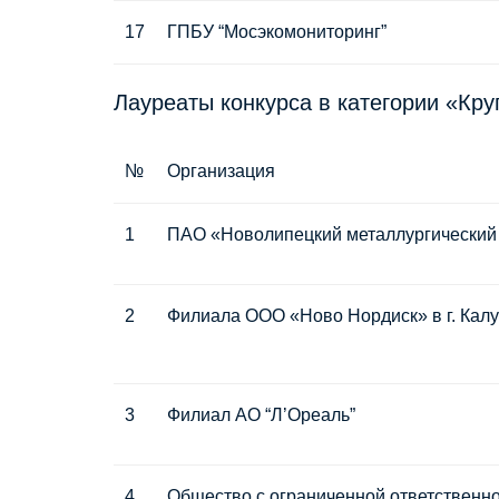
17
ГПБУ “Мосэкомониторинг”
Лауреаты конкурса в категории «Кр
№
Организация
1
ПАО «Новолипецкий металлургический
2
Филиала ООО «Ново Нордиск» в г. Калу
3
Филиал АО “Л’Ореаль”
4
Общество с ограниченной ответственн